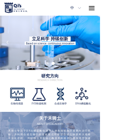
끀
끀
中
ꀅ
立足科学 持续创新
넳
넲
Based on science
continuous innovation
研究方向
RESEARCH DIRECTION
生物传感器
IVD快速检测
合成生物学
DNA磷硫酰化
关于禾骑士
ABOUT QI'S ACADEMY
禾骑士专注于DNA磷硫酰化调节人体免疫机制开发靶向治疗药
物，并利用合成生物学的高效能优势推进合成生物原料大规模
工业化进程， 同时独立开发核心酶原料和精密仪器应用于快速